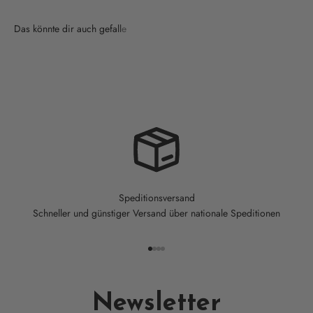
Speditionsversand
Schneller und günstiger Versand über nationale Speditionen
Gehe zu Element 1
Gehe zu Element 2
Gehe zu Element 3
Gehe zu Element 4
Newsletter