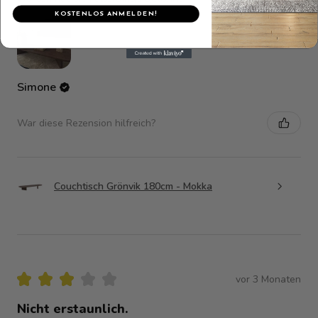
KOSTENLOS ANMELDEN!
Simone
War diese Rezension hilfreich?
Couchtisch Grönvik 180cm - Mokka
★
★
★
★
★
vor 3 Monaten
Nicht erstaunlich.