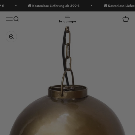
Zum Inhalt springen
€
🚚 Kostenlose Lieferung ab 399 €
🚚 Kostenlose Lieferu
le canapé
Menü
Suche
Waren
Bild vergrößern