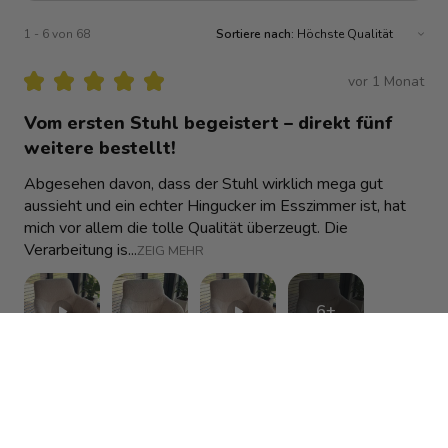
1 - 6 von 68
Sortiere nach:
★
★
★
★
★
vor 1 Monat
Vom ersten Stuhl begeistert – direkt fünf
weitere bestellt!
Abgesehen davon, dass der Stuhl wirklich mega gut
aussieht und ein echter Hingucker im Esszimmer ist, hat
mich vor allem die tolle Qualität überzeugt. Die
Verarbeitung is...
ZEIG MEHR
6+
Alexandra
vor 1 Monat
Antwort anzeigen (1)