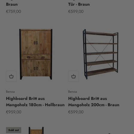
Braun
Tür - Braun
Sale price
Sale price
€759,00
€599,00
Benoa
Benoa
Highboard Britt aus
Highboard Britt aus
Mangoholz 180cm - Hellbraun
Mangoholz 200cm - Braun
Sale price
Sale price
€959,00
€599,00
Sold out