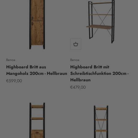
Benoa
Benoa
Highboard Britt aus
Highboard Britt mit
Mangoholz 200cm - Hellbraun
Schreibtischfunktion 200cm -
Hellbraun
Sale price
€599,00
Sale price
€479,00