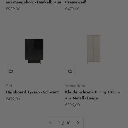
aus Mangoholz - Dunkelbraun
Cremeweiß
Sale price
Sale price
€939,00
€479,00
Vind
Venture Home
Highboard Tyresö - Schwarz
Kleiderschrank Piring 183cm
aus Metall - Beige
Sale price
€479,00
Sale price
€399,00
1 / 10