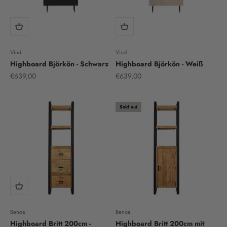
Vind
Vind
Highboard Björkön - Schwarz
Highboard Björkön - Weiß
Sale price
Sale price
€639,00
€639,00
Sold out
Benoa
Benoa
Highboard Britt 200cm -
Highboard Britt 200cm mit