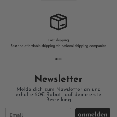
Fast shipping
Fast and affordable shipping via national shipping companies
Go to item 1
Go to item 2
Go to item 3
Go to item 4
Newsletter
Melde dich zum Newsletter an und
erhalte 20€ Rabatt auf deine erste
Bestellung
anmelden