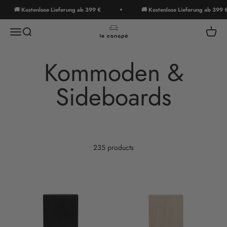
Skip to content
🚚 Kostenlose Lieferung ab 399 €
🚚 Kostenlose Lieferung ab 399 €
le canapé
Menu
Search
Cart
235 products