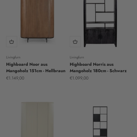
Livingfurn
Livingfurn
Highboard Noor aus
Highboard Norris aus
Mangoholz 151cm - Hellbraun
Mangoholz 180cm - Schwarz
Sale price
Sale price
€1.149,00
€1.099,00