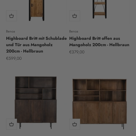
Benoa
Benoa
Highboard Britt mit Schublade
Highboard Britt offen aus
und Tür aus Mangoholz
Mangoholz 200cm - Hellbraun
200cm - Hellbraun
Sale price
€379,00
Sale price
€599,00