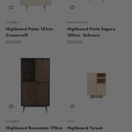
Livingfurn
Venture Home
Highboard Patou 151cm -
Highboard Porto Seguro
Cremeweiß
180cm - Schwarz
Sale price
Sale price
€999,00
€299,00
Livingfurn
Vind
Highboard Ravenstein 170cm
Highboard Tyresö -