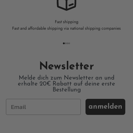
Fast shipping
Fast and affordable shipping via national shipping companies
Go to item 1
Go to item 2
Go to item 3
Go to item 4
Newsletter
Melde dich zum Newsletter an und
erhalte 20€ Rabatt auf deine erste
Bestellung
anmelden