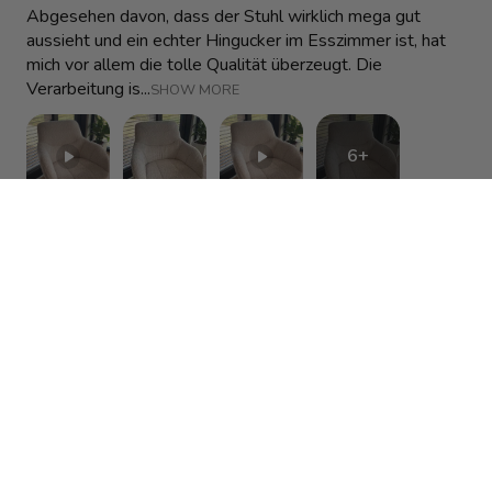
Abgesehen davon, dass der Stuhl wirklich mega gut
aussieht und ein echter Hingucker im Esszimmer ist, hat
mich vor allem die tolle Qualität überzeugt. Die
Verarbeitung is...
SHOW MORE
6+
Alexandra
1 month ago
Show Reply (1)
Was this review helpful?
Drehstuhl Fer - Creme