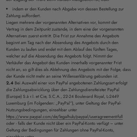
indem er den Kunden nach Abgabe von dessen Bestellung zur
Zahlung auffordert.
Liegen mehrere der vorgenannten Alternativen vor, kommt der
Vertrag in dem Zeitpunkt zustande, in dem eine der vorgenannten
Alternativen zuerst eintritt. Die Frist zur Annahme des Angebots
beginnt am Tag nach der Absendung des Angebots durch den
Kunden zu laufen und endet mit dem Ablauf des fünften Tages,
welcher auf die Absendung des Angebots folgt. Nimmt der
Verkäufer das Angebot des Kunden innerhalb vorgenannter Frist
nicht an, so gilt dies als Ablehnung des Angebots mit der Folge, dass
der Kunde nicht mehr an seine Willenserklärung gebunden ist.
2.4
Bei Auswahl einer von PayPal angebotenen Zahlungsart erfolgt
die Zahlungsabwicklung über den Zahlungsdienstleister PayPal
(Europe) S.à r.l. et Cie, S.C.A., 22-24 Boulevard Royal, L-2449
Luxemburg (im Folgenden: „PayPal“), unter Geltung der PayPal-
Nutzungsbedingungen, einsehbar unter
https://www.paypal.com/de/legalhub/paypal/useragreement-full
oder - falls der Kunde nicht über ein PayPal-Konto verfügt – unter
Geltung der Bedingungen für Zahlungen ohne PayPal-Konto,
einsehbar unter