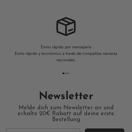
Envío rápido por mensajería
Envío rápido y económico a través de compañías navieras
nacionales.
Ir al artículo 1
Ir al artículo 2
Ir al artículo 3
Ir al artículo 4
Newsletter
Melde dich zum Newsletter an und
erhalte 20€ Rabatt auf deine erste
Bestellung