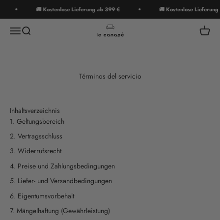
Ir al contenido
🚚 Kostenlose Lieferung ab 399 €
🚚 Kostenlose Lieferung ab
le canapé
Menú
Buscar
Carrito
Términos del servicio
Inhaltsverzeichnis
Geltungsbereich
Vertragsschluss
Widerrufsrecht
Preise und Zahlungsbedingungen
Liefer- und Versandbedingungen
Eigentumsvorbehalt
Mängelhaftung (Gewährleistung)