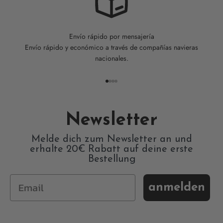
Envío rápido por mensajería
Envío rápido y económico a través de compañías navieras
nacionales.
Ir al artículo 1
Ir al artículo 2
Ir al artículo 3
Ir al artículo 4
Newsletter
Melde dich zum Newsletter an und
erhalte 20€ Rabatt auf deine erste
Bestellung
anmelden