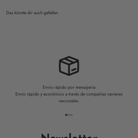
Envío rápido por mensajería
Envío rápido y económico a través de compañías navieras
nacionales.
Ir al artículo 1
Ir al artículo 2
Ir al artículo 3
Ir al artículo 4