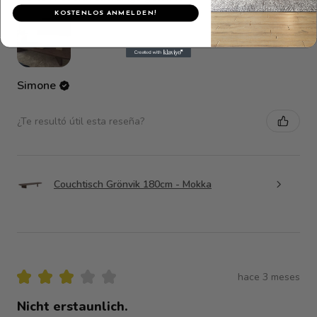
KOSTENLOS ANMELDEN!
Simone
¿Te resultó útil esta reseña?
Couchtisch Grönvik 180cm - Mokka
★
★
★
★
★
hace 3 meses
Nicht erstaunlich.