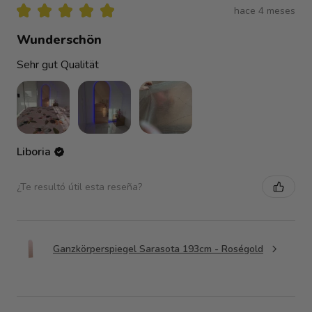
★
★
★
★
★
hace 4 meses
Wunderschön
Sehr gut Qualität
Liboria
¿Te resultó útil esta reseña?
Ganzkörperspiegel Sarasota 193cm - Roségold