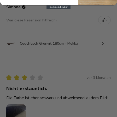
Simone
War diese Rezension hilfreich?
Couchtisch Grönvik 180cm - Mokka
★
★
★
★
★
vor 3 Monaten
Nicht erstaunlich.
Die Farbe ist eher schwarz und abweichend zu dem Bild!