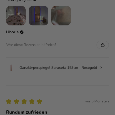
Liboria
War diese Rezension hilfreich?
Ganzkörperspiegel Sarasota 193cm - Roségold
★
★
★
★
★
vor 5 Monaten
Rundum zufrieden