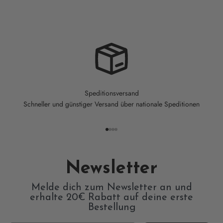
Speditionsversand
Schneller und günstiger Versand über nationale Speditionen
Gehe zu Element 1
Gehe zu Element 2
Gehe zu Element 3
Gehe zu Element 4
Newsletter
Melde dich zum Newsletter an und
erhalte 20€ Rabatt auf deine erste
Bestellung