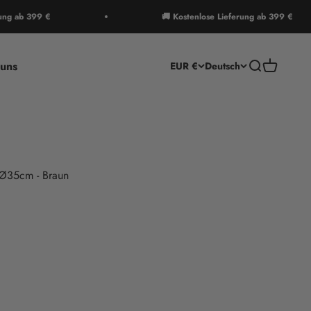
 399 €
🚚 Kostenlose Lieferung ab 399 €
uns
Suche
Warenkor
EUR €
Deutsch
g Ø35cm - Braun