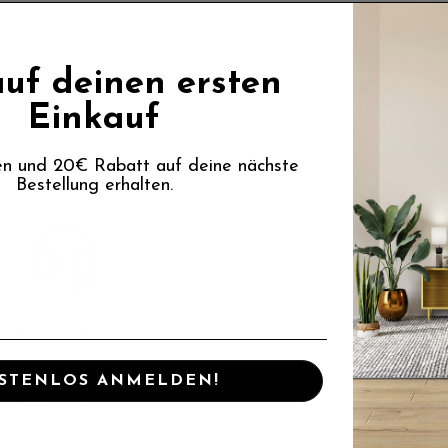
uf deinen ersten
Einkauf
en und 20€ Rabatt auf deine nächste
Bestellung erhalten.
Kundensupport
Sichere Bezahlung
Anliegen erreichen Sie uns über
SSL Verschlüsselung und breit
STENLOS ANMELDEN!
nser Kontaktformular
Zahlungsdienstleiste