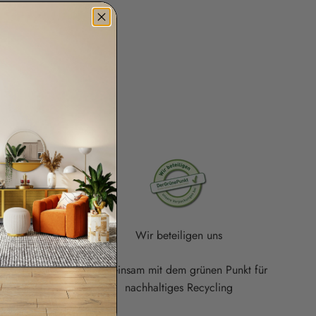
Wir beteiligen uns
e Auswahl an
Gemeinsam mit dem grünen Punkt für
rn
nachhaltiges Recycling