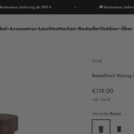
lose Lieferung ab 399 €
🚚 Kostenlose Lieferung ab
bel
Accessoires
Leuchten
Marken
Bestseller
Outdoor
Über 
Vind
Beistelltisch Malun
Angebot
€119,00
inkl. MwSt.
Variante:
Braun
Braun
Schwarz