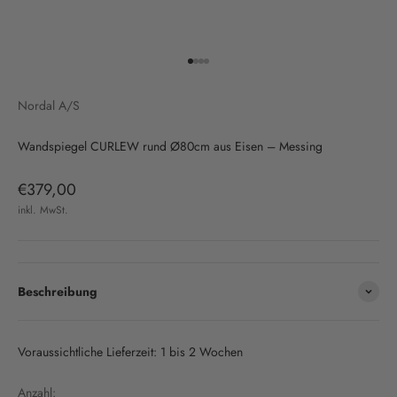
Gehe zu Element 1
Gehe zu Element 2
Gehe zu Element 3
Gehe zu Element 4
Nordal A/S
Wandspiegel CURLEW rund Ø80cm aus Eisen – Messing
Angebot
€379,00
inkl. MwSt.
Beschreibung
Voraussichtliche Lieferzeit: 1 bis 2 Wochen
Anzahl: