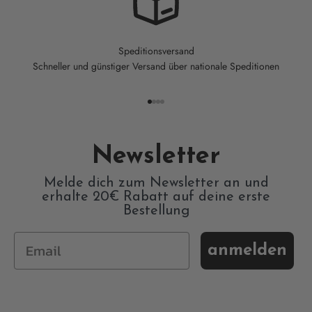
Speditionsversand
Schneller und günstiger Versand über nationale Speditionen
Gehe zu Element 1
Gehe zu Element 2
Gehe zu Element 3
Gehe zu Element 4
Newsletter
Melde dich zum Newsletter an und
erhalte 20€ Rabatt auf deine erste
Bestellung
anmelden