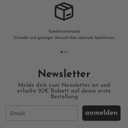
Speditionsversand
Schneller und günstiger Versand über nationale Speditionen
Gehe zu Element 1
Gehe zu Element 2
Gehe zu Element 3
Gehe zu Element 4
Newsletter
Melde dich zum Newsletter an und
erhalte 20€ Rabatt auf deine erste
Bestellung
anmelden