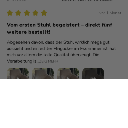
★
★
★
★
★
vor 1 Monat
Vom ersten Stuhl begeistert – direkt fünf
weitere bestellt!
Abgesehen davon, dass der Stuhl wirklich mega gut
aussieht und ein echter Hingucker im Esszimmer ist, hat
mich vor allem die tolle Qualität überzeugt. Die
Verarbeitung is...
ZEIG MEHR
6+
Alexandra
vor 1 Monat
Antwort anzeigen (1)