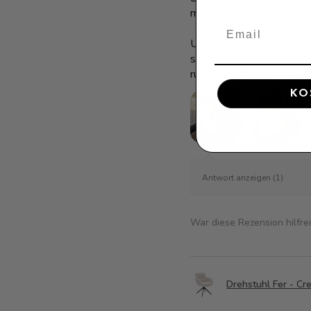
macht ihn im Alltag beso
Ursprünglich hatte ich mi
sodass wir jetzt unsere
rundum zufrieden. Klare 
KO
Antwort anzeigen (1)
War diese Rezension hilfre
Drehstuhl Fer - C