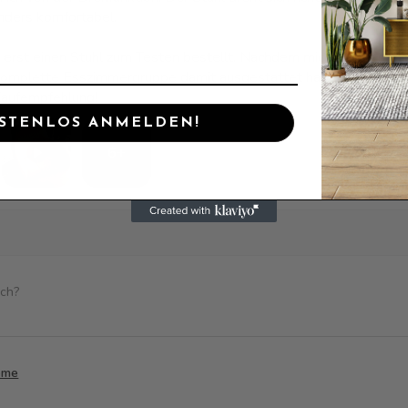
nders komfortabel.
r erst einen Stuhl zum Testen bestellt. Nachdem mich dieser so üb
 komplette Esszimmergruppe damit ausgestattet haben. Die Stühl
Kaufempfehlung!
STENLOS ANMELDEN!
6+
ich?
reme