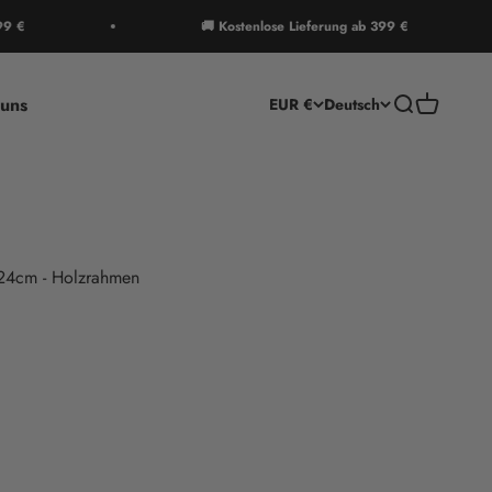
🚚 Kostenlose Lieferung ab 399 €
uns
Suche
Warenkor
EUR €
Deutsch
24cm - Holzrahmen