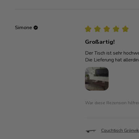
Simone
★
★
★
★
★
Großartig!
Der Tisch ist sehr hochwer
Die Lieferung hat allerdi
War diese Rezension hilfre
Couchtisch Grönvi