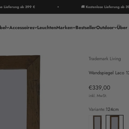
erung ab 399 €
🚚 Kostenlose Lieferung ab 399 €
bel
Accessoires
Leuchten
Marken
Bestseller
Outdoor
Über 
Trademark Living
Wandspiegel Laco 1
Angebot
€339,00
inkl. MwSt.
Variante:
124cm
200cm
124cm