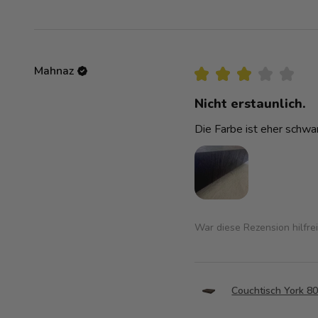
Mahnaz
★
★
★
★
★
Nicht erstaunlich.
Die Farbe ist eher schwa
War diese Rezension hilfre
Couchtisch York 8