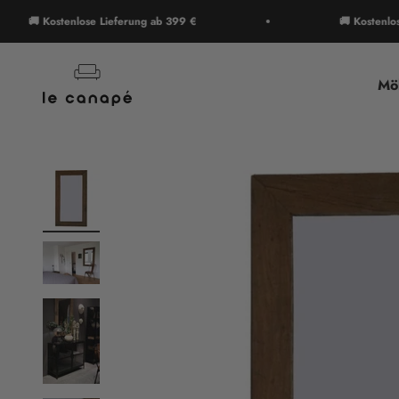
Zum Inhalt springen
 Kostenlose Lieferung ab 399 €
🚚 Kostenlose Lief
le canapé
Mö