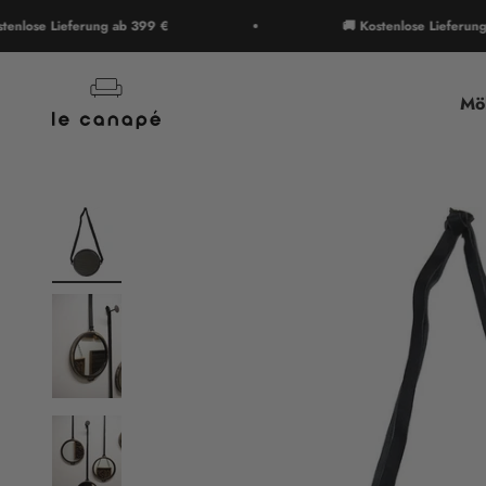
Zum Inhalt springen
e Lieferung ab 399 €
🚚 Kostenlose Lieferung ab 3
le canapé
Mö