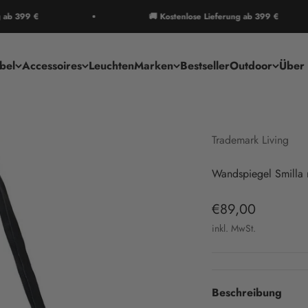
99 €
🚚 Kostenlose Lieferung ab 399 €
bel
Accessoires
Leuchten
Marken
Bestseller
Outdoor
Über 
Trademark Living
Wandspiegel Smilla 
Angebot
€89,00
inkl. MwSt.
Beschreibung