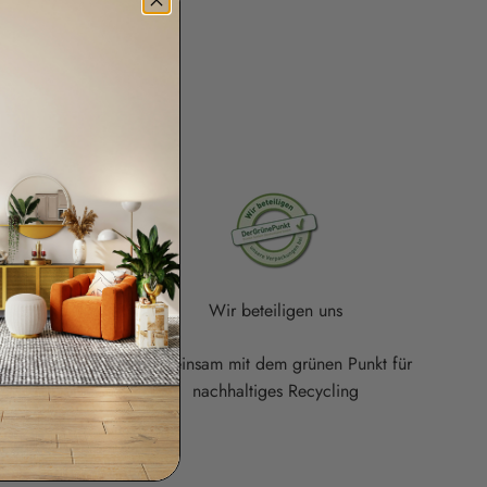
Wir beteiligen uns
e Auswahl an
Gemeinsam mit dem grünen Punkt für
rn
nachhaltiges Recycling