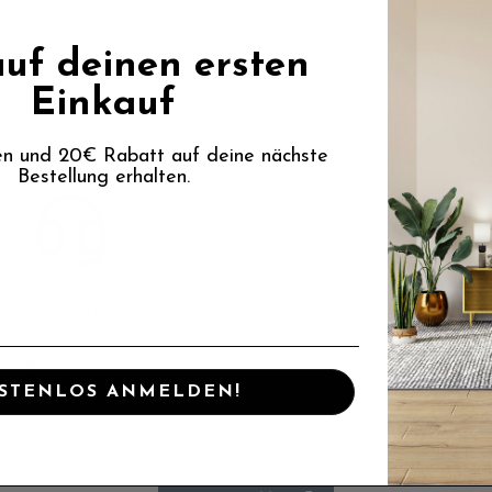
uf deinen ersten
Einkauf
en und 20€ Rabatt auf deine nächste
Bestellung erhalten.
Kundensupport
Sichere Bezahlung
Anliegen erreichen Sie uns über
SSL Verschlüsselung und breit
nser Kontaktformular
Zahlungsdienstleiste
STENLOS ANMELDEN!