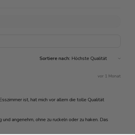
Sortiere nach:
vor 1 Monat
szimmer ist, hat mich vor allem die tolle Qualität
dig und angenehm, ohne zu ruckeln oder zu haken. Das