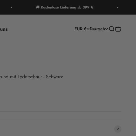
🚚 Kostenlose Lieferung ab 399 €
🚚 
uns
Suche
Warenkor
EUR €
Deutsch
rund mit Lederschnur - Schwarz