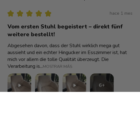
★
★
★
★
★
hace 1 mes
Vom ersten Stuhl begeistert – direkt fünf
weitere bestellt!
Abgesehen davon, dass der Stuhl wirklich mega gut
aussieht und ein echter Hingucker im Esszimmer ist, hat
mich vor allem die tolle Qualität überzeugt. Die
Verarbeitung is...
MOSTRAR MÁS
6+
Alexandra
hace 1 mes
Mostrar respuesta (1)