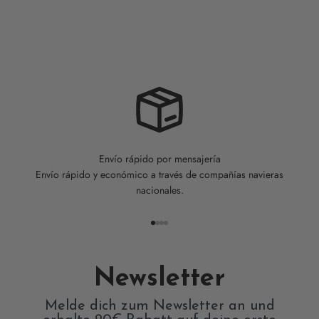
Envío rápido por mensajería
Envío rápido y económico a través de compañías navieras
nacionales.
Ir al artículo 1
Ir al artículo 2
Ir al artículo 3
Ir al artículo 4
Newsletter
Melde dich zum Newsletter an und