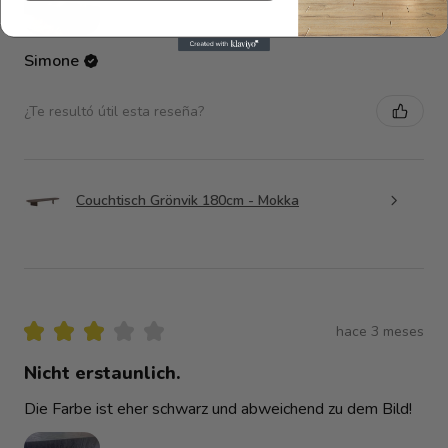
Simone
¿Te resultó útil esta reseña?
Couchtisch Grönvik 180cm - Mokka
★
★
★
★
★
hace 3 meses
Nicht erstaunlich.
Die Farbe ist eher schwarz und abweichend zu dem Bild!